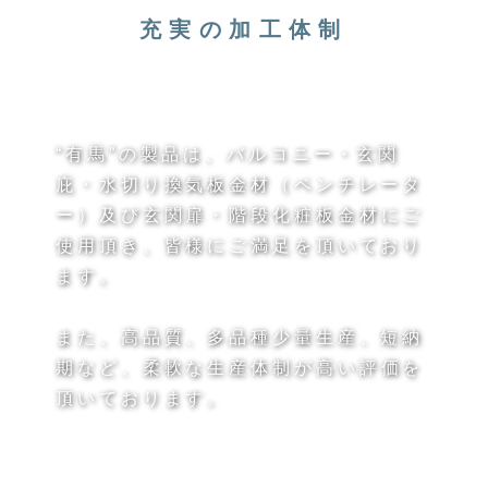
充実の加工体制
“有馬”の製品は、バルコニー・玄関
庇・水切り
換気板金材（ベンチレータ
ー）及び
玄関扉・階段
化粧板金材にご
使用頂き、
皆様にご満足を頂いており
ます。
また、高品質、多品種少量生産、短納
期など、
柔軟な生産体制が高い評価を
頂いております。